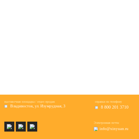
выставочная площадка / отдел продаж
справки по телефону
Владивосток, ул. Изумрудная, 3
8 800 201 3710
Электронная почта:
info@xinyuan.ru