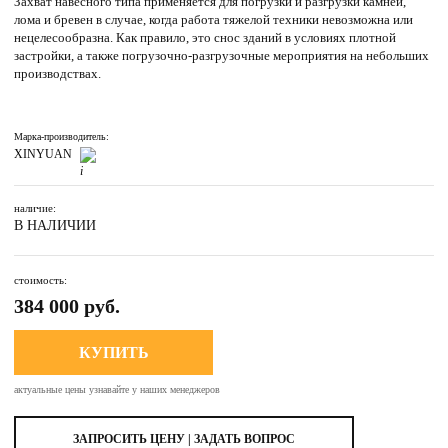
Захват навесного типа применяется для погрузки и разгрузки камней,
лома и бревен в случае, когда работа тяжелой техники невозможна или
нецелесообразна. Как правило, это снос зданий в условиях плотной
застройки, а также погрузочно-разгрузочные мероприятия на небольших
производствах.
Марка-производитель:
XINYUAN
наличие:
В НАЛИЧИИ
стоимость:
384 000 руб.
КУПИТЬ
актуальные цены узнавайте у наших менеджеров
ЗАПРОСИТЬ ЦЕНУ | ЗАДАТЬ ВОПРОС